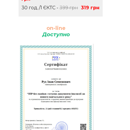
30 год./1 ЄКТС -
399 грн
319 грн
on-line
Доступно