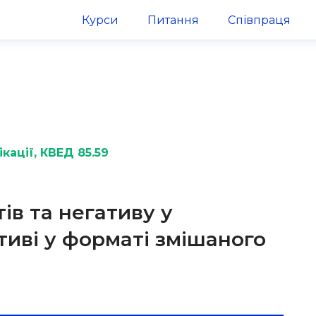
Курси
Питання
Співпраця
кації
, КВЕД 85.59
ів та негативу у
тиві у форматі змішаного