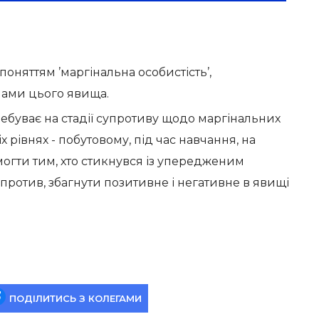
оняттям ’маргінальна особистість’,
ами цього явища.
ебуває на стадії супротиву щодо маргінальних
 рівнях - побутовому, під час навчання, на
могти тим, хто стикнувся із упередженим
против, збагнути позитивне і негативне в явищі
ПОДІЛИТИСЬ З КОЛЕГАМИ