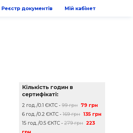
Реєстр документів
Мій кабінет
Кількість годин в
сертифікаті:
2 год./0.1 ЄКТС -
99 грн
79 грн
6 год./0.2 ЄКТС -
169 грн
135 грн
15 год./0.5 ЄКТС -
279 грн
223
грн