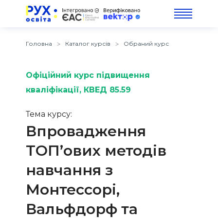
Головна
Каталог курсів
Обраний курс
Офіційний курс підвищення
кваліфікації
, КВЕД 85.59
Тема курсу:
Впровадження
ТОП’ових методів
навчання з
Монтессорі,
Вальфдорф та