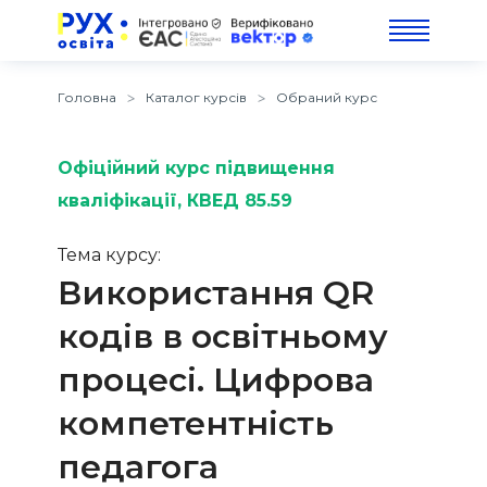
Головна
Каталог курсів
Обраний курс
Офіційний курс підвищення
кваліфікації
, КВЕД 85.59
Тема курсу:
Використання QR
кодів в освітньому
процесі. Цифрова
компетентність
педагога