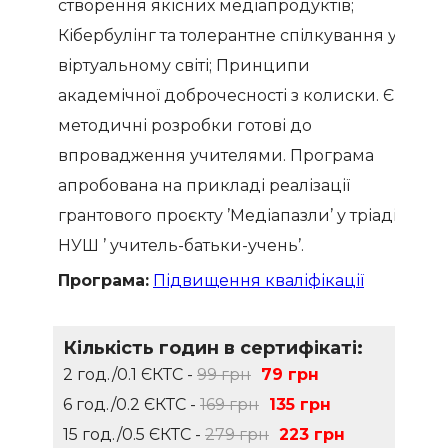
створення якісних медіапродуктів;
Кібербулінг та толерантне спілкування у
віртуальному світі; Принципи
академічної доброчесності з колиски. Є
методичні розробки готові до
впровадження учителями. Програма
апробована на прикладі реалізації
грантового проєкту ’Медіапазли’ у тріаді
НУШ ’ учитель-батьки-учень’.
Програма:
Підвищення кваліфікації
Кількість годин в сертифікаті:
2 год./0.1 ЄКТС -
99 грн
79 грн
6 год./0.2 ЄКТС -
169 грн
135 грн
15 год./0.5 ЄКТС -
279 грн
223 грн