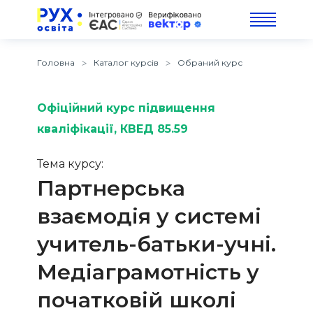
Головна
Каталог курсів
Обраний курс
Офіційний курс підвищення
кваліфікації
, КВЕД 85.59
Тема курсу:
Партнерська
взаємодія у системі
учитель-батьки-учні.
Медіаграмотність у
початковій школі