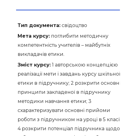
Тип документа:
свідоцтво
Мета курсу:
поглибити методичну
компетентність учителів – майбутніх
викладачів етики.
Зміст курсу:
1 авторською концепцією
реалізації мети і завдань курсу шкільної
етики в підручнику; 2 розкрити основні
принципи закладеної в підручнику
методики навчання етики; 3
схарактеризувати основні прийоми
роботи з підручником на уроці в 5 класі;
4 розкрити потенціал підручника щодо