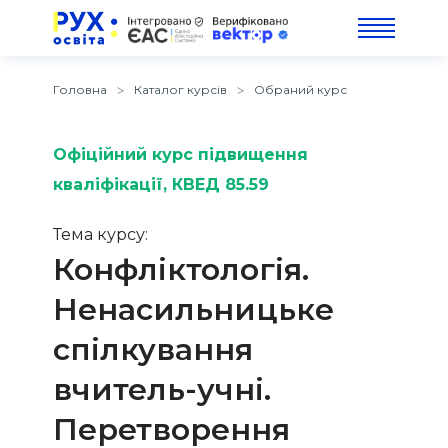
Головна
Каталог курсів
Обраний курс
Офіційний курс підвищення
кваліфікації
, КВЕД 85.59
Тема курсу:
Конфліктологія.
Ненасильницьке
спілкування
вчитель-учні.
Перетворення